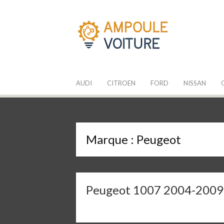
Aller
au
contenu
Les Ampoules
Quelle ampoule pour mon auto ?
AUDI
CITROEN
FORD
NISSAN
Marque :
Peugeot
Peugeot 1007 2004-2009