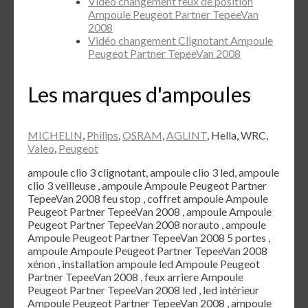
Vidéo changement feux de position
Ampoule Peugeot Partner TepeeVan
2008
Vidéo changement Clignotant Ampoule
Peugeot Partner TepeeVan 2008
Les marques d'ampoules
MICHELIN
,
Philips
,
OSRAM
,
AGLINT
, Hella, WRC,
Valeo
,
Peugeot
ampoule clio 3 clignotant, ampoule clio 3 led, ampoule
clio 3 veilleuse , ampoule Ampoule Peugeot Partner
TepeeVan 2008 feu stop , coffret ampoule Ampoule
Peugeot Partner TepeeVan 2008 , ampoule Ampoule
Peugeot Partner TepeeVan 2008 norauto , ampoule
Ampoule Peugeot Partner TepeeVan 2008 5 portes ,
ampoule Ampoule Peugeot Partner TepeeVan 2008
xénon , installation ampoule led Ampoule Peugeot
Partner TepeeVan 2008 , feux arriere Ampoule
Peugeot Partner TepeeVan 2008 led , led intérieur
Ampoule Peugeot Partner TepeeVan 2008 , ampoule