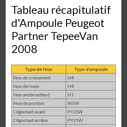
Tableau récapitulatif
d'Ampoule Peugeot
Partner TepeeVan
2008
Type de feux
Type d'ampoule
Feux de croisement
H4
Feux de route
H4
Feux antibrouillard
H1
Feux de position
W5W
Clignotant avant
PY21W
Clignotant arrière
PY21W