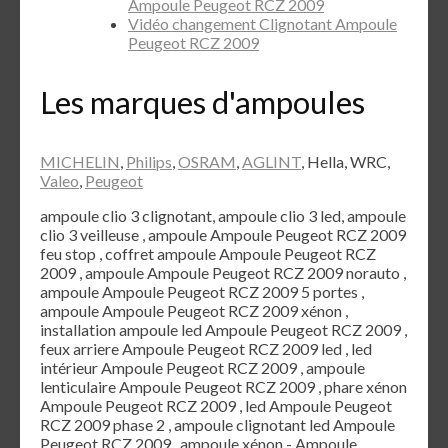
Ampoule Peugeot RCZ 2009
Vidéo changement Clignotant Ampoule
Peugeot RCZ 2009
Les marques d'ampoules
MICHELIN
,
Philips
,
OSRAM
,
AGLINT
, Hella, WRC,
Valeo
,
Peugeot
ampoule clio 3 clignotant, ampoule clio 3 led, ampoule
clio 3 veilleuse , ampoule Ampoule Peugeot RCZ 2009
feu stop , coffret ampoule Ampoule Peugeot RCZ
2009 , ampoule Ampoule Peugeot RCZ 2009 norauto ,
ampoule Ampoule Peugeot RCZ 2009 5 portes ,
ampoule Ampoule Peugeot RCZ 2009 xénon ,
installation ampoule led Ampoule Peugeot RCZ 2009 ,
feux arriere Ampoule Peugeot RCZ 2009 led , led
intérieur Ampoule Peugeot RCZ 2009 , ampoule
lenticulaire Ampoule Peugeot RCZ 2009 , phare xénon
Ampoule Peugeot RCZ 2009 , led Ampoule Peugeot
RCZ 2009 phase 2 , ampoule clignotant led Ampoule
Peugeot RCZ 2009 , ampoule xénon - Ampoule