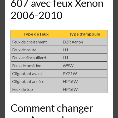
607 avec feux Xenon
2006-2010
Type de feux
Type d'ampoule
Feux de croisement
D2R Xenon
Feux de route
H1
Feux antibrouillard
H1
Feux de position
W5W
Clignotant avant
PY21W
Clignotant arrière
HP16W
Feux de top
HP16W
Comment changer