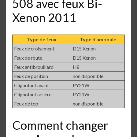
508 avec feux Bi-
Xenon 2011
Type de feux
Type d'ampoule
Feux de croisement
D1S Xenon
Feux de route
D1S Xenon
Feux antibrouillard
H8
Feux de position
non disponible
Clignotant avant
PY21W
Clignotant arrière
PY21W
Feux de top
non disponible
Comment changer