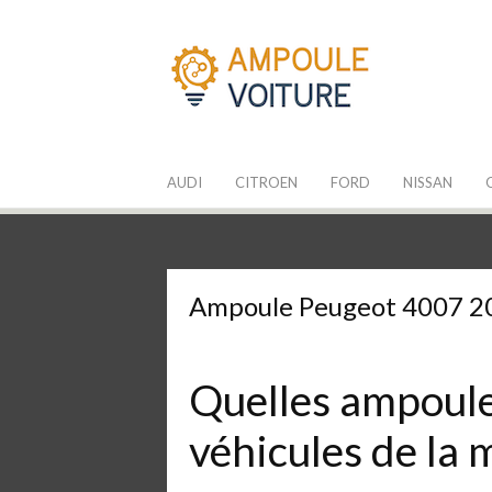
Aller
au
contenu
Les Ampoules
Quelle ampoule pour mon auto ?
AUDI
CITROEN
FORD
NISSAN
Ampoule Peugeot 4007 2
Quelles ampoules
véhicules de la