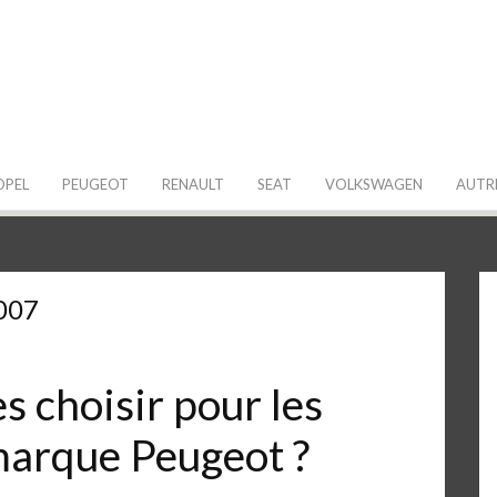
 de ma Voiture
OPEL
PEUGEOT
RENAULT
SEAT
VOLKSWAGEN
AUTR
007
 choisir pour les
 marque Peugeot ?