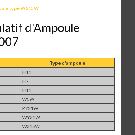
ule type W215W
ulatif d'Ampoule
2007
Type d'ampoule
H11
H7
H11
W5W
PY21W
WY21W
W215W