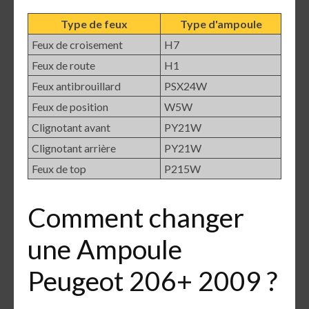
Type de feux
Type d'ampoule
Feux de croisement
H7
Feux de route
H1
Feux antibrouillard
PSX24W
Feux de position
W5W
Clignotant avant
PY21W
Clignotant arrière
PY21W
Feux de top
P215W
Comment changer
une Ampoule
Peugeot 206+ 2009 ?