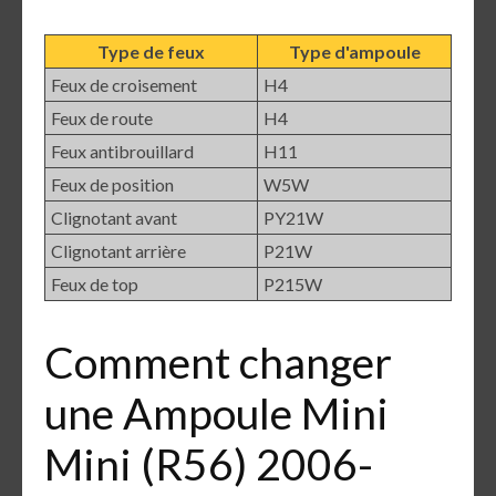
Type de feux
Type d'ampoule
Feux de croisement
H4
Feux de route
H4
Feux antibrouillard
H11
Feux de position
W5W
Clignotant avant
PY21W
Clignotant arrière
P21W
Feux de top
P215W
Comment changer
une Ampoule Mini
Mini (R56) 2006-