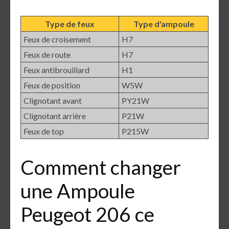
Type de feux
Type d'ampoule
Feux de croisement
H7
Feux de route
H7
Feux antibrouillard
H1
Feux de position
W5W
Clignotant avant
PY21W
Clignotant arrière
P21W
Feux de top
P215W
Comment changer
une Ampoule
Peugeot 206 ce