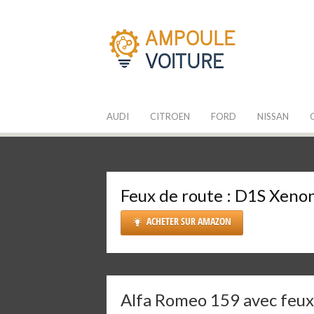
Aller
au
contenu
Les Ampoules
Quelle ampoule pour mon auto ?
AUDI
CITROEN
FORD
NISSAN
Feux de route :
D1S Xeno
ACHETER SUR AMAZON
Alfa Romeo 159 avec feux