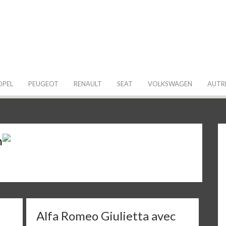
 de ma Voiture
OPEL
PEUGEOT
RENAULT
SEAT
VOLKSWAGEN
AUTR
n
Alfa Romeo Giulietta avec