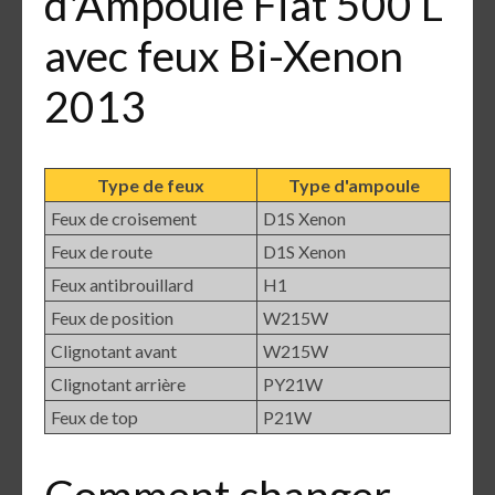
d'Ampoule Fiat 500 L
avec feux Bi-Xenon
2013
Type de feux
Type d'ampoule
Feux de croisement
D1S Xenon
Feux de route
D1S Xenon
Feux antibrouillard
H1
Feux de position
W215W
Clignotant avant
W215W
Clignotant arrière
PY21W
Feux de top
P21W
Comment changer