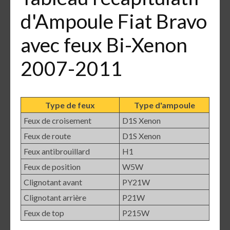
d'Ampoule Fiat Bravo
avec feux Bi-Xenon
2007-2011
Type de feux
Type d'ampoule
Feux de croisement
D1S Xenon
Feux de route
D1S Xenon
Feux antibrouillard
H1
Feux de position
W5W
Clignotant avant
PY21W
Clignotant arrière
P21W
Feux de top
P215W