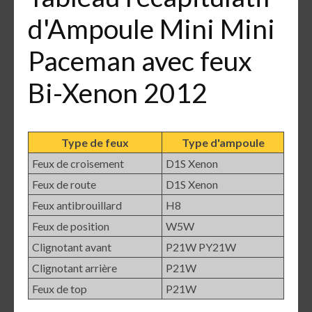
d'Ampoule Mini Mini
Paceman avec feux
Bi-Xenon 2012
Type de feux
Type d'ampoule
Feux de croisement
D1S Xenon
Feux de route
D1S Xenon
Feux antibrouillard
H8
Feux de position
W5W
Clignotant avant
P21W PY21W
Clignotant arrière
P21W
Feux de top
P21W