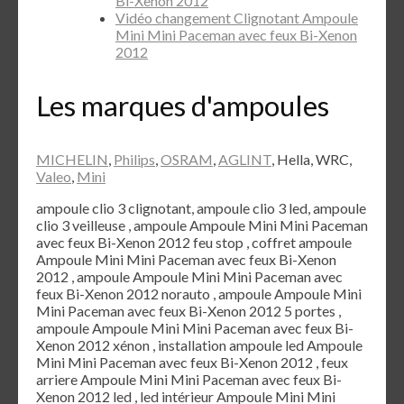
Bi-Xenon 2012
Vidéo changement Clignotant Ampoule
Mini Mini Paceman avec feux Bi-Xenon
2012
Les marques d'ampoules
MICHELIN
,
Philips
,
OSRAM
,
AGLINT
, Hella, WRC,
Valeo
,
Mini
ampoule clio 3 clignotant, ampoule clio 3 led, ampoule
clio 3 veilleuse , ampoule Ampoule Mini Mini Paceman
avec feux Bi-Xenon 2012 feu stop , coffret ampoule
Ampoule Mini Mini Paceman avec feux Bi-Xenon
2012 , ampoule Ampoule Mini Mini Paceman avec
feux Bi-Xenon 2012 norauto , ampoule Ampoule Mini
Mini Paceman avec feux Bi-Xenon 2012 5 portes ,
ampoule Ampoule Mini Mini Paceman avec feux Bi-
Xenon 2012 xénon , installation ampoule led Ampoule
Mini Mini Paceman avec feux Bi-Xenon 2012 , feux
arriere Ampoule Mini Mini Paceman avec feux Bi-
Xenon 2012 led , led intérieur Ampoule Mini Mini