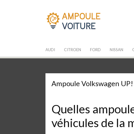
Aller
au
contenu
Les Ampoules
Quelle ampoule pour mon auto ?
AUDI
CITROEN
FORD
NISSAN
Ampoule Volkswagen UP!
Quelles ampoules
véhicules de la