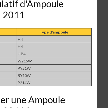
ulatif d'Ampoule
! 2011
Type d'ampoule
H4
H4
HB4
W215W
PY21W
RY10W
P214W
er une Ampoule