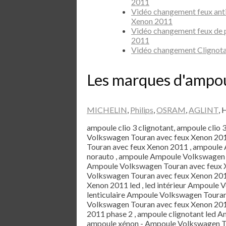
2011
Vidéo changement feux ant
Xenon 2011
Vidéo changement feux de 
2011
Vidéo changement Clignot
Les marques d'ampo
MICHELIN
,
Philips
,
OSRAM
,
AGLINT
, 
ampoule clio 3 clignotant, ampoule clio 
Volkswagen Touran avec feux Xenon 201
Touran avec feux Xenon 2011 , ampoule
norauto , ampoule Ampoule Volkswagen 
Ampoule Volkswagen Touran avec feux X
Volkswagen Touran avec feux Xenon 201
Xenon 2011 led , led intérieur Ampoule
lenticulaire Ampoule Volkswagen Toura
Volkswagen Touran avec feux Xenon 201
2011 phase 2 , ampoule clignotant led 
ampoule xénon - Ampoule Volkswagen To