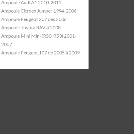
Ampoule Audi A1 2010-2011
Ampoule Citroen Jumper 1994-2006
Ampoule Peugeot 207 dès 2006
Ampoule Toyota RAV 4 2008
Ampoule Mini Mini (R50, R53) 2001-
2007
Ampoule Peugeot 107 de 2005 à 2009