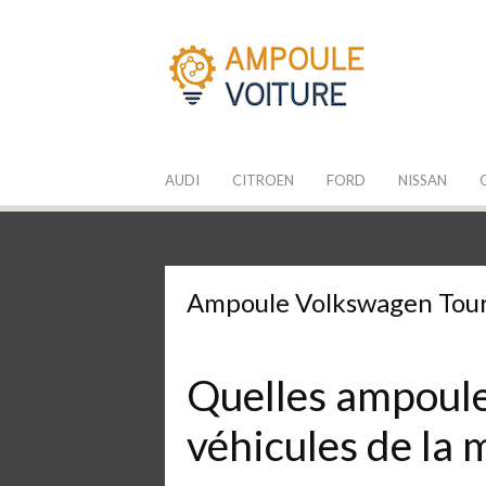
Aller
au
contenu
Les Ampoules
Quelle ampoule pour mon auto ?
AUDI
CITROEN
FORD
NISSAN
Ampoule Volkswagen Tour
Quelles ampoules
véhicules de la