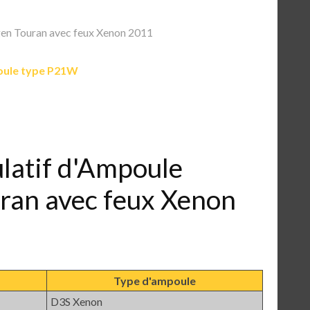
n Touran avec feux Xenon 2011
ule type P21W
ulatif d'Ampoule
ran avec feux Xenon
Type d'ampoule
D3S Xenon