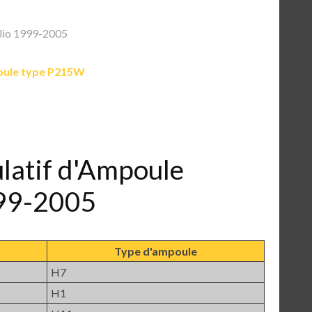
lio 1999-2005
ule type P215W
ulatif d'Ampoule
999-2005
Type d'ampoule
H7
H1