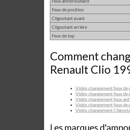
Feux antibrouillard
Feux de position
Clignotant avant
Clignotant arrière
Feux de top
Comment chang
Renault Clio 19
Vidéo changement feux de 
Vidéo changement feux de 
Vidéo changement feux ant
Vidéo changement feux de 
Vidéo changement Clignota
Les marques d'ampo