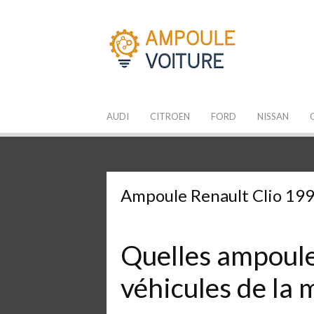
Aller
au
contenu
Les Ampoules
Quelle ampoule pour mon auto ?
AUDI
CITROEN
FORD
NISSAN
Ampoule Renault Clio 19
Quelles ampoules
véhicules de la 