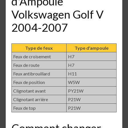
d'Ampoule
Volkswagen Golf V
2004-2007
Type de feux
Type d'ampoule
Feux de croisement
H7
Feux de route
H7
Feux antibrouillard
H11
Feux de position
W5W
Clignotant avant
PY21W
Clignotant arrière
P21W
Feux de top
P21W
Comment changer