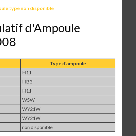
ule type non disponible
ulatif d'Ampoule
008
Type d'ampoule
H11
HB3
H11
W5W
WY21W
WY21W
non disponible