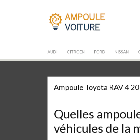
Aller
au
contenu
Les Ampoules
Quelle ampoule pour mon auto ?
AUDI
CITROEN
FORD
NISSAN
Ampoule Toyota RAV 4 2
Quelles ampoules
véhicules de la 