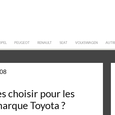
 de ma Voiture
OPEL
PEUGEOT
RENAULT
SEAT
VOLKSWAGEN
AUTR
008
 choisir pour les
marque Toyota ?