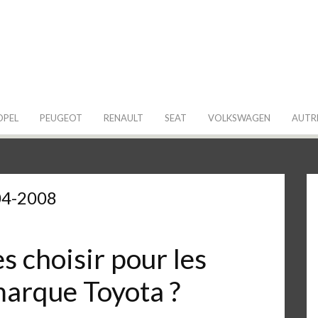
 de ma Voiture
OPEL
PEUGEOT
RENAULT
SEAT
VOLKSWAGEN
AUTR
04-2008
 choisir pour les
marque Toyota ?