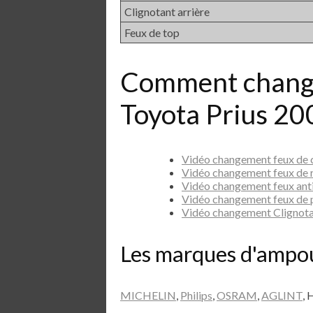
Clignotant arrière
Feux de top
Comment chang
Toyota Prius 20
Vidéo changement feux de
Vidéo changement feux de 
Vidéo changement feux ant
Vidéo changement feux de 
Vidéo changement Clignot
Les marques d'ampo
MICHELIN
,
Philips
,
OSRAM
,
AGLINT
, 