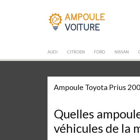
Aller
au
contenu
Les Ampoules
Quelle ampoule pour mon auto ?
AUDI
CITROEN
FORD
NISSAN
Ampoule Toyota Prius 20
Quelles ampoules
véhicules de la 