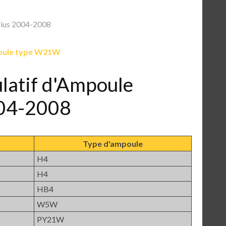
rius 2004-2008
ule type W21W
ulatif d'Ampoule
004-2008
Type d'ampoule
H4
H4
HB4
W5W
PY21W