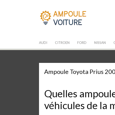
Aller
au
contenu
Les Ampoules
Quelle ampoule pour mon auto ?
AUDI
CITROEN
FORD
NISSAN
Ampoule Toyota Prius 20
Quelles ampoules
véhicules de la 