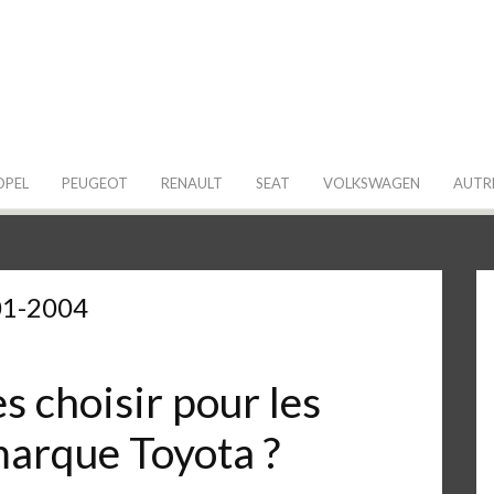
 de ma Voiture
OPEL
PEUGEOT
RENAULT
SEAT
VOLKSWAGEN
AUTR
01-2004
 choisir pour les
marque Toyota ?