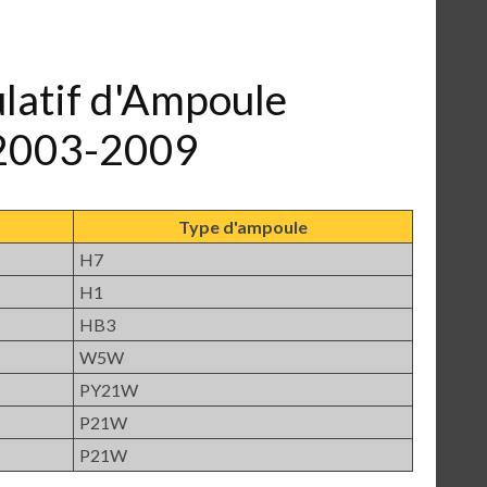
ulatif d'Ampoule
 2003-2009
Type d'ampoule
H7
H1
HB3
W5W
PY21W
P21W
P21W