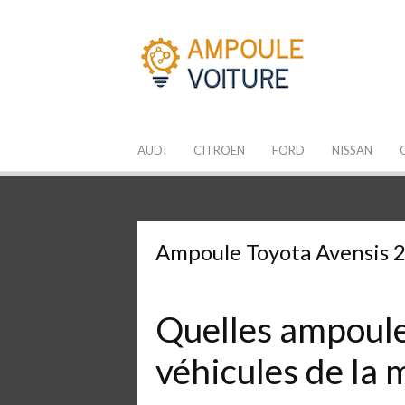
Aller
au
contenu
Les Ampoules
Quelle ampoule pour mon auto ?
AUDI
CITROEN
FORD
NISSAN
Ampoule Toyota Avensis 
Quelles ampoules
véhicules de la 