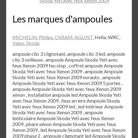
Skoda Yeti avec feux Xenon 2009
Les marques d'ampoules
MICHELIN
,
Philips
,
OSRAM
,
AGLINT
, Hella, WRC,
Valeo
,
Skoda
ampoule clio 3 clignotant, ampoule clio 3 led, ampoule
clio 3 veilleuse , ampoule Ampoule Skoda Yeti avec
feux Xenon 2009 feu stop , coffret ampoule Ampoule
Skoda Yeti avec feux Xenon 2009 , ampoule Ampoule
Skoda Yeti avec feux Xenon 2009 norauto , ampoule
Ampoule Skoda Yeti avec feux Xenon 2009 5 portes ,
ampoule Ampoule Skoda Yeti avec feux Xenon 2009
xénon , installation ampoule led Ampoule Skoda Yeti
avec feux Xenon 2009 , feux arriere Ampoule Skoda
Yeti avec feux Xenon 2009 led , led intérieur Ampoule
Skoda Yeti avec feux Xenon 2009 , ampoule
lenticulaire Ampoule Skoda Yeti avec feux Xenon
2009 , phare xénon Ampoule Skoda Yeti avec feux
Xenon 2009 , led Ampoule Skoda Yeti avec feux Xenon
2009 phase 2 , ampoule clignotant led Ampoule Skoda