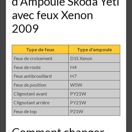
d'Ampoule Skoda Yeti
avec feux Xenon
2009
Type de feux
Type d'ampoule
Feux de croisement
D1S Xenon
Feux de route
H4
Feux antibrouillard
H7
Feux de position
W5W
Clignotant avant
PY21W
Clignotant arrière
PY21W
Feux de top
P21W
Comment changer