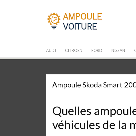
Aller
au
contenu
Les Ampoules
Quelle ampoule pour mon auto ?
AUDI
CITROEN
FORD
NISSAN
Ampoule Skoda Smart 20
Quelles ampoules
véhicules de la