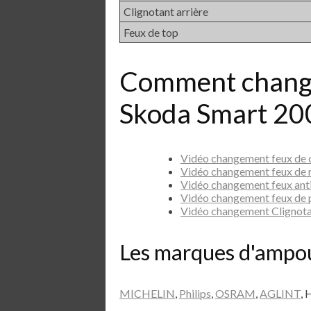
Clignotant arrière
Feux de top
Comment chang
Skoda Smart 20
Vidéo changement feux de
Vidéo changement feux de
Vidéo changement feux ant
Vidéo changement feux de 
Vidéo changement Clignot
Les marques d'ampo
MICHELIN
,
Philips
,
OSRAM
,
AGLINT
, 