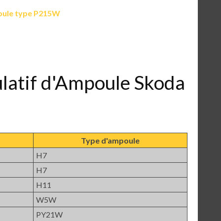
ule type P215W
ulatif d'Ampoule Skoda
Type d'ampoule
H7
H7
H11
W5W
PY21W