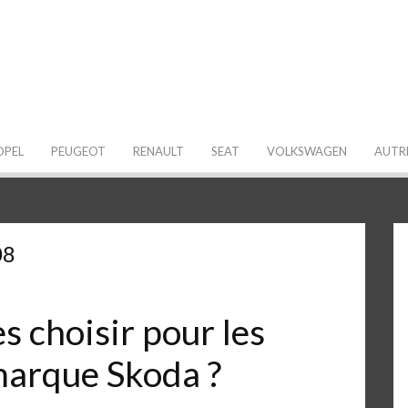
 de ma Voiture
OPEL
PEUGEOT
RENAULT
SEAT
VOLKSWAGEN
AUTR
08
 choisir pour les
 marque Skoda ?