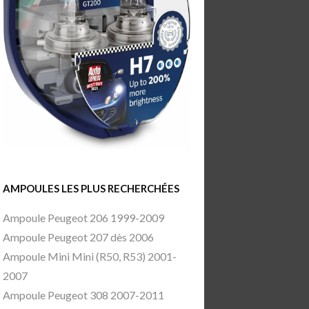
AMPOULES LES PLUS RECHERCHÉES
Ampoule Peugeot 206 1999-2009
Ampoule Peugeot 207 dès 2006
Ampoule Mini Mini (R50, R53) 2001-
2007
Ampoule Peugeot 308 2007-2011