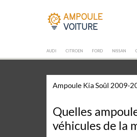
Aller
au
contenu
Les Ampoules
Quelle ampoule pour mon auto ?
AUDI
CITROEN
FORD
NISSAN
Ampoule Kia Soûl 2009-2
Quelles ampoules
véhicules de la 