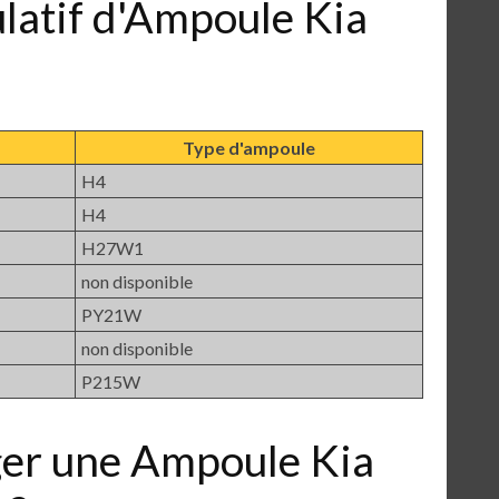
ulatif d'Ampoule Kia
1
Type d'ampoule
H4
H4
H27W1
non disponible
PY21W
non disponible
P215W
er une Ampoule Kia