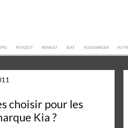
 de ma Voiture
OPEL
PEUGEOT
RENAULT
SEAT
VOLKSWAGEN
AUTR
011
 choisir pour les
marque Kia ?