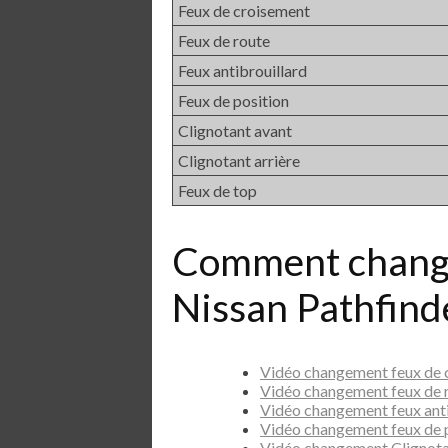
Feux de croisement
Feux de route
Feux antibrouillard
Feux de position
Clignotant avant
Clignotant arrière
Feux de top
Comment chang
Nissan Pathfind
Vidéo changement feux de 
Vidéo changement feux de 
Vidéo changement feux ant
Vidéo changement feux de 
Vidéo changement Clignota