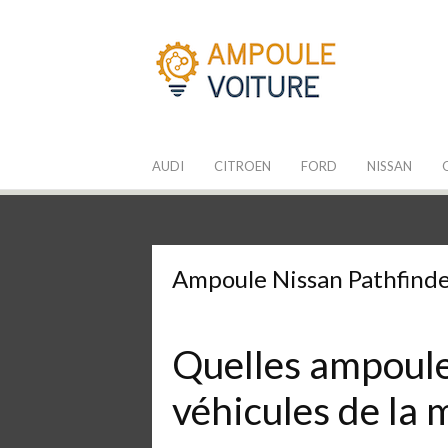
Aller
au
contenu
Les Ampoules
Quelle ampoule pour mon auto ?
AUDI
CITROEN
FORD
NISSAN
Ampoule Nissan Pathfind
Quelles ampoules
véhicules de la 