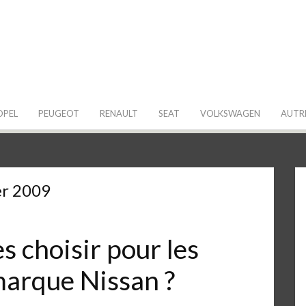
 de ma Voiture
OPEL
PEUGEOT
RENAULT
SEAT
VOLKSWAGEN
AUTR
er 2009
 choisir pour les
marque Nissan ?