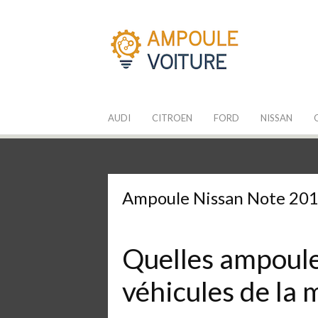
Aller
au
contenu
Les Ampoules
Quelle ampoule pour mon auto ?
AUDI
CITROEN
FORD
NISSAN
Ampoule Nissan Note 20
Quelles ampoules
véhicules de la 