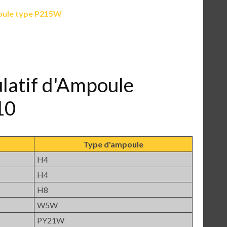
ule type P215W
ulatif d'Ampoule
10
Type d'ampoule
H4
H4
H8
W5W
PY21W