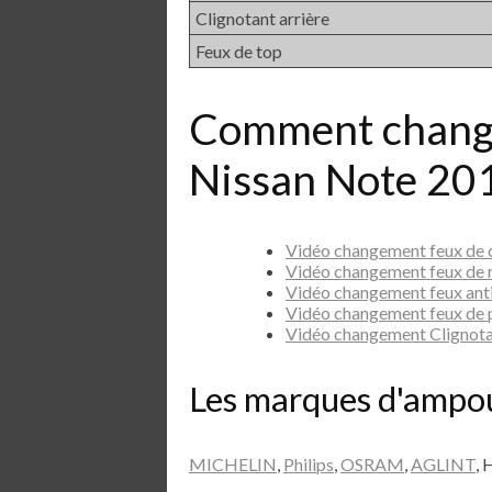
Clignotant arrière
Feux de top
Comment chang
Nissan Note 201
Vidéo changement feux de
Vidéo changement feux de
Vidéo changement feux ant
Vidéo changement feux de 
Vidéo changement Clignot
Les marques d'ampo
MICHELIN
,
Philips
,
OSRAM
,
AGLINT
, 