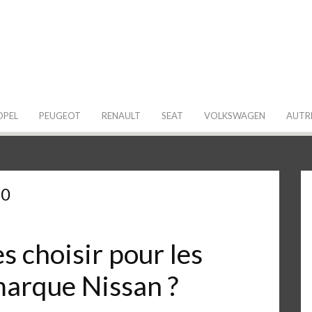
 de ma Voiture
OPEL
PEUGEOT
RENAULT
SEAT
VOLKSWAGEN
AUTR
10
 choisir pour les
marque Nissan ?