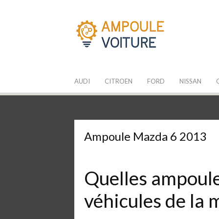
Aller
au
contenu
Les Ampoules
Quelle ampoule pour mon auto ?
AUDI
CITROEN
FORD
NISSAN
Ampoule Mazda 6 2013
Quelles ampoules
véhicules de la