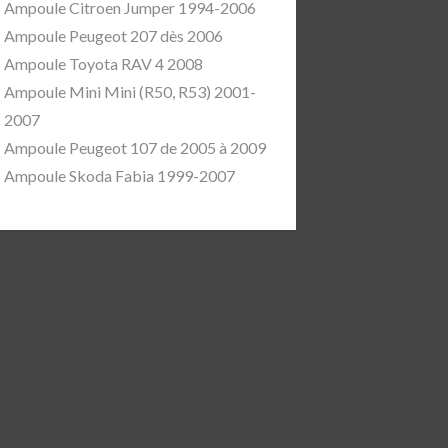
Ampoule Citroen Jumper 1994-2006
Ampoule Peugeot 207 dès 2006
Ampoule Toyota RAV 4 2008
Ampoule Mini Mini (R50, R53) 2001-
2007
Ampoule Peugeot 107 de 2005 à 2009
Ampoule Skoda Fabia 1999-2007