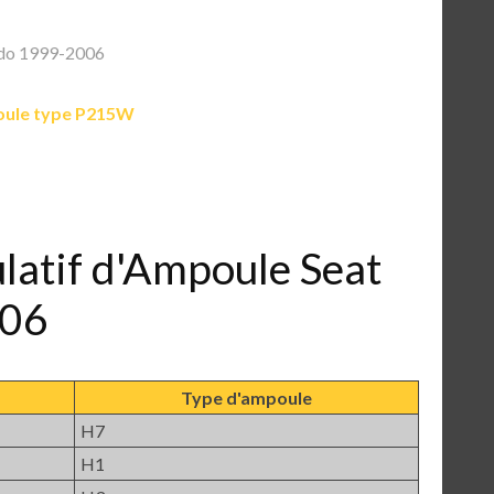
edo 1999-2006
ule type P215W
ulatif d'Ampoule Seat
006
Type d'ampoule
H7
H1