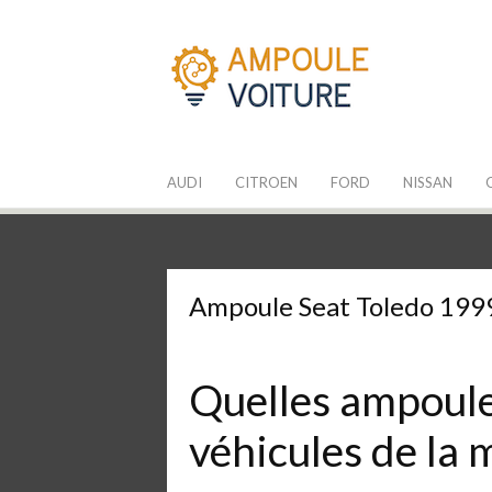
Aller
au
contenu
Les Ampoules
Quelle ampoule pour mon auto ?
AUDI
CITROEN
FORD
NISSAN
Ampoule Seat Toledo 199
Quelles ampoules
véhicules de la 