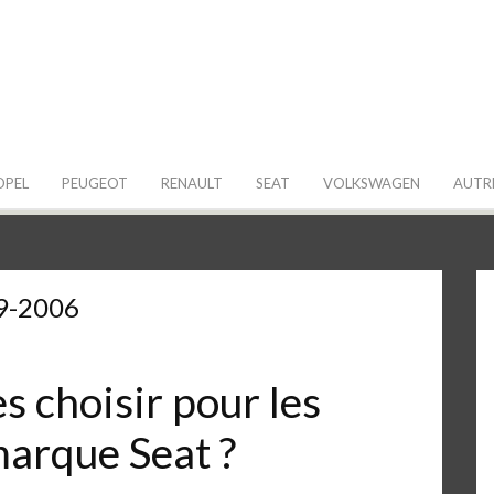
 de ma Voiture
OPEL
PEUGEOT
RENAULT
SEAT
VOLKSWAGEN
AUTR
9-2006
 choisir pour les
marque Seat ?