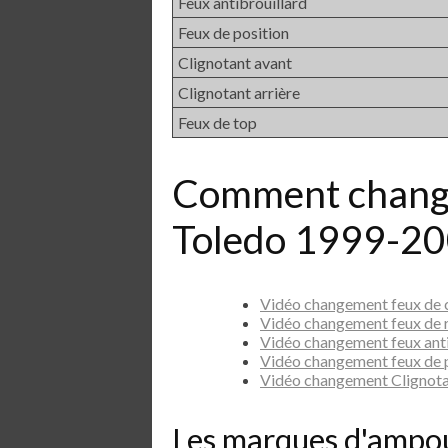
Feux antibrouillard
Feux de position
Clignotant avant
Clignotant arrière
Feux de top
Comment change
Toledo 1999-20
Vidéo changement feux de
Vidéo changement feux de 
Vidéo changement feux ant
Vidéo changement feux de 
Vidéo changement Clignot
Les marques d'ampo