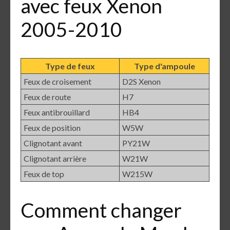
avec feux Xenon
2005-2010
Type de feux
Type d'ampoule
Feux de croisement
D2S Xenon
Feux de route
H7
Feux antibrouillard
HB4
Feux de position
W5W
Clignotant avant
PY21W
Clignotant arrière
W21W
Feux de top
W215W
Comment changer