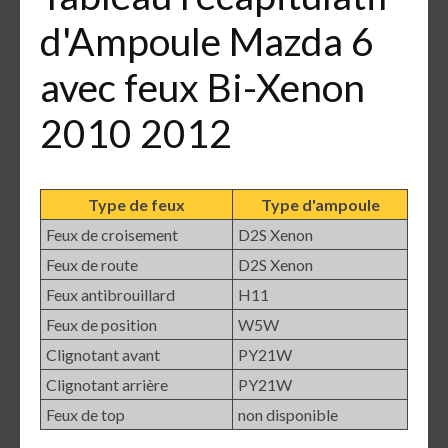
d'Ampoule Mazda 6
avec feux Bi-Xenon
2010 2012
Type de feux
Type d'ampoule
Feux de croisement
D2S Xenon
Feux de route
D2S Xenon
Feux antibrouillard
H11
Feux de position
W5W
Clignotant avant
PY21W
Clignotant arrière
PY21W
Feux de top
non disponible