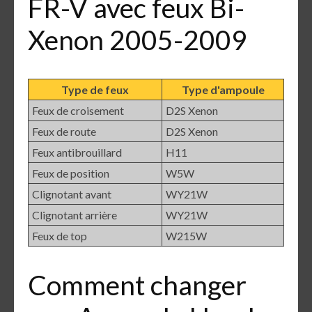
FR-V avec feux Bi-
Xenon 2005-2009
Type de feux
Type d'ampoule
Feux de croisement
D2S Xenon
Feux de route
D2S Xenon
Feux antibrouillard
H11
Feux de position
W5W
Clignotant avant
WY21W
Clignotant arrière
WY21W
Feux de top
W215W
Comment changer