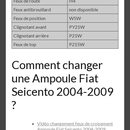
Feux de route
H4
Feux antibrouillard
non disponible
Feux de position
W5W
Clignotant avant
PY21W
Clignotant arrière
P21W
Feux de top
P215W
Comment changer
une Ampoule Fiat
Seicento 2004-2009
?
Vidéo changement feux de croisement
Ampoule Fiat Seicento 2004-2009