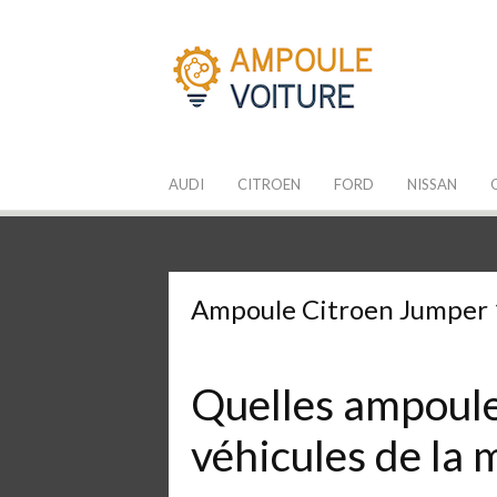
Aller
au
contenu
Les Ampoules
Quelle ampoule pour mon auto ?
AUDI
CITROEN
FORD
NISSAN
Ampoule Citroen Jumper
Quelles ampoules
véhicules de la 