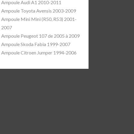
Ampoule Audi A1 2010-2011
Ampoule Toyota Avensis 2003-2009
Ampoule Mini Mini (R50, R53) 2001-
2007
Ampoule Peugeot 107 de 2005 à 2009
Ampoule Skoda Fabia 1999-2007
Ampoule Citroen Jumper 1994-2006