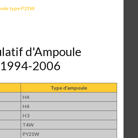
ule type P21W
ulatif d'Ampoule
 1994-2006
Type d'ampoule
H4
H4
H3
T4W
PY21W