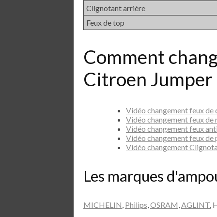
Clignotant arrière
Feux de top
Comment chang
Citroen Jumper
Vidéo changement feux de
Vidéo changement feux de
Vidéo changement feux ant
Vidéo changement feux de 
Vidéo changement Clignot
Les marques d'ampo
MICHELIN
,
Philips
,
OSRAM
,
AGLINT
, 