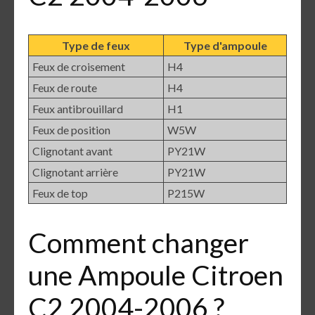
Type de feux
Type d'ampoule
Feux de croisement
H4
Feux de route
H4
Feux antibrouillard
H1
Feux de position
W5W
Clignotant avant
PY21W
Clignotant arrière
PY21W
Feux de top
P215W
Comment changer
une Ampoule Citroen
C2 2004-2006 ?