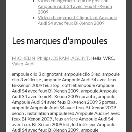
Vidéo changement feux de position
Ampoule Audi S4 avec feux Bi-Xenon
2009
Vidéo changement Clignotant Ampoule
Audi S4 avec feux Bi-Xenon 2009
Les marques d'ampoules
MICHELIN
,
Philips
,
OSRAM
,
AGLINT
, Hella, WRC,
Valeo
,
Audi
ampoule clio 3 clignotant, ampoule clio 3 led, ampoule
clio 3 veilleuse , ampoule Ampoule Audi S4 avec feux
Bi-Xenon 2009 feu stop , coffret ampoule Ampoule
Audi S4 avec feux Bi-Xenon 2009 , ampoule Ampoule
Audi S4 avec feux Bi-Xenon 2009 norauto , ampoule
Ampoule Audi S4 avec feux Bi-Xenon 2009 5 portes ,
ampoule Ampoule Audi S4 avec feux Bi-Xenon 2009
xénon , installation ampoule led Ampoule Audi S4 avec
feux Bi-Xenon 2009 , feux arriere Ampoule Audi S4
avec feux Bi-Xenon 2009 led , led intérieur Ampoule
Audi S4 avec feux Bi-Xenon 2009 , ampoule