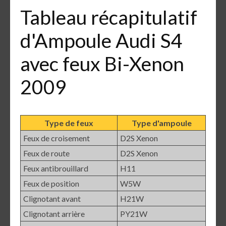
Tableau récapitulatif
d'Ampoule Audi S4
avec feux Bi-Xenon
2009
Type de feux
Type d'ampoule
Feux de croisement
D2S Xenon
Feux de route
D2S Xenon
Feux antibrouillard
H11
Feux de position
W5W
Clignotant avant
H21W
Clignotant arrière
PY21W