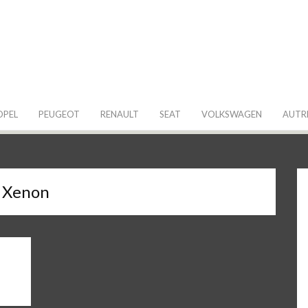
 de ma Voiture
OPEL
PEUGEOT
RENAULT
SEAT
VOLKSWAGEN
AUTR
x Xenon