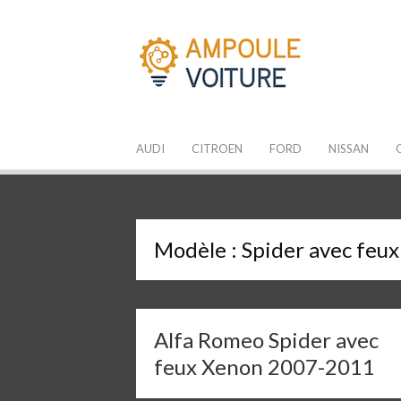
Aller
au
contenu
Les Ampoules
Quelle ampoule pour mon auto ?
AUDI
CITROEN
FORD
NISSAN
Modèle :
Spider avec feu
Alfa Romeo Spider avec
feux Xenon 2007-2011