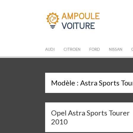
Aller
au
contenu
Les Ampoules
Quelle ampoule pour mon auto ?
AUDI
CITROEN
FORD
NISSAN
Modèle :
Astra Sports Tou
Opel Astra Sports Tourer
2010