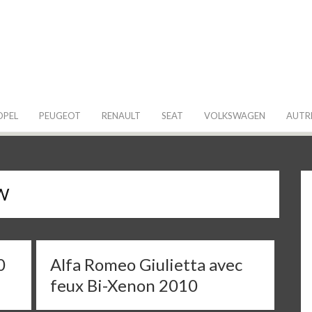
 de ma Voiture
OPEL
PEUGEOT
RENAULT
SEAT
VOLKSWAGEN
AUTR
W
0
Alfa Romeo Giulietta avec
feux Bi-Xenon 2010