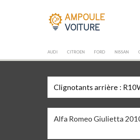
Aller
au
contenu
Les Ampoules
Quelle ampoule pour mon auto ?
AUDI
CITROEN
FORD
NISSAN
Clignotants arrière :
R10
Alfa Romeo Giulietta 201