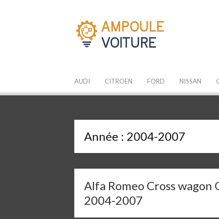
Aller
au
contenu
Les Ampoules
Quelle ampoule pour mon auto ?
AUDI
CITROEN
FORD
NISSAN
Année :
2004-2007
Alfa Romeo Cross wagon 
2004-2007