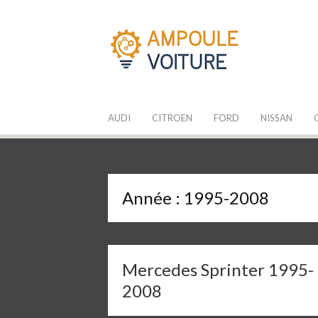
Aller
au
contenu
Les Ampoules
Quelle ampoule pour mon auto ?
AUDI
CITROEN
FORD
NISSAN
Année :
1995-2008
Mercedes Sprinter 1995-
2008