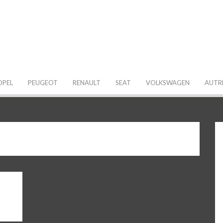
 de ma Voiture
OPEL
PEUGEOT
RENAULT
SEAT
VOLKSWAGEN
AUTR