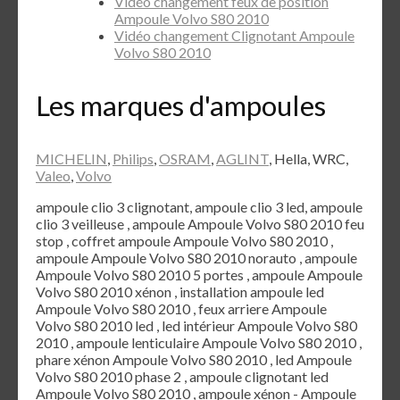
Vidéo changement feux de position
Ampoule Volvo S80 2010
Vidéo changement Clignotant Ampoule
Volvo S80 2010
Les marques d'ampoules
MICHELIN
,
Philips
,
OSRAM
,
AGLINT
, Hella, WRC,
Valeo
,
Volvo
ampoule clio 3 clignotant, ampoule clio 3 led, ampoule
clio 3 veilleuse , ampoule Ampoule Volvo S80 2010 feu
stop , coffret ampoule Ampoule Volvo S80 2010 ,
ampoule Ampoule Volvo S80 2010 norauto , ampoule
Ampoule Volvo S80 2010 5 portes , ampoule Ampoule
Volvo S80 2010 xénon , installation ampoule led
Ampoule Volvo S80 2010 , feux arriere Ampoule
Volvo S80 2010 led , led intérieur Ampoule Volvo S80
2010 , ampoule lenticulaire Ampoule Volvo S80 2010 ,
phare xénon Ampoule Volvo S80 2010 , led Ampoule
Volvo S80 2010 phase 2 , ampoule clignotant led
Ampoule Volvo S80 2010 , ampoule xénon - Ampoule