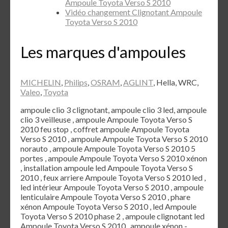
Ampoule Toyota Verso S 2010
Vidéo changement Clignotant Ampoule
Toyota Verso S 2010
Les marques d'ampoules
MICHELIN
,
Philips
,
OSRAM
,
AGLINT
, Hella, WRC,
Valeo
,
Toyota
ampoule clio 3 clignotant, ampoule clio 3 led, ampoule
clio 3 veilleuse , ampoule Ampoule Toyota Verso S
2010 feu stop , coffret ampoule Ampoule Toyota
Verso S 2010 , ampoule Ampoule Toyota Verso S 2010
norauto , ampoule Ampoule Toyota Verso S 2010 5
portes , ampoule Ampoule Toyota Verso S 2010 xénon
, installation ampoule led Ampoule Toyota Verso S
2010 , feux arriere Ampoule Toyota Verso S 2010 led ,
led intérieur Ampoule Toyota Verso S 2010 , ampoule
lenticulaire Ampoule Toyota Verso S 2010 , phare
xénon Ampoule Toyota Verso S 2010 , led Ampoule
Toyota Verso S 2010 phase 2 , ampoule clignotant led
Ampoule Toyota Verso S 2010 , ampoule xénon -