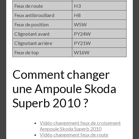
Feux de route
H3
Feux antibrouillard
H8
Feux de position
W5W
Clignotant avant
PY24W
Clignotant arrière
PY21W
Feux de top
W16W
Comment changer
une Ampoule Skoda
Superb 2010 ?
Vidéo changement feux de croisement
Ampoule Skoda Superb 2010
Vidéo changement feux de route