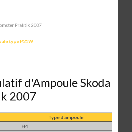
omster Praktik 2007
ule type P21W
ulatif d'Ampoule Skoda
ik 2007
Type d'ampoule
H4