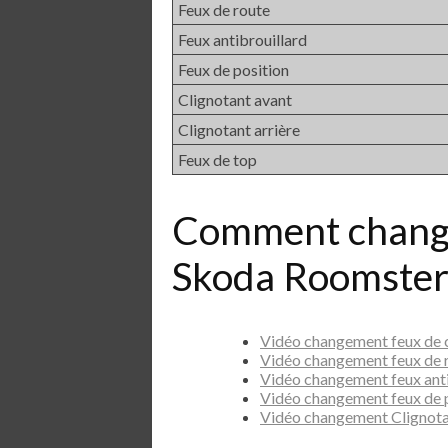
Feux de route
Feux antibrouillard
Feux de position
Clignotant avant
Clignotant arrière
Feux de top
Comment chang
Skoda Roomster
Vidéo changement feux de
Vidéo changement feux de
Vidéo changement feux ant
Vidéo changement feux de 
Vidéo changement Clignot