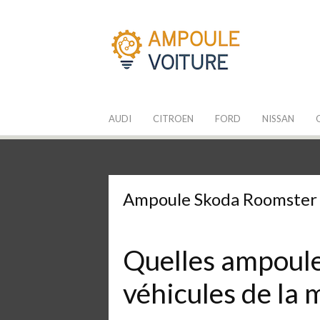
Aller
au
contenu
Les Ampoules
Quelle ampoule pour mon auto ?
AUDI
CITROEN
FORD
NISSAN
Ampoule Skoda Roomster 
Quelles ampoules
véhicules de la