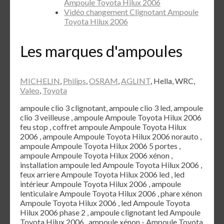
Ampoule Toyota Hilux 2006
Vidéo changement Clignotant Ampoule
Toyota Hilux 2006
Les marques d'ampoules
MICHELIN
,
Philips
,
OSRAM
,
AGLINT
, Hella, WRC,
Valeo
,
Toyota
ampoule clio 3 clignotant, ampoule clio 3 led, ampoule
clio 3 veilleuse , ampoule Ampoule Toyota Hilux 2006
feu stop , coffret ampoule Ampoule Toyota Hilux
2006 , ampoule Ampoule Toyota Hilux 2006 norauto ,
ampoule Ampoule Toyota Hilux 2006 5 portes ,
ampoule Ampoule Toyota Hilux 2006 xénon ,
installation ampoule led Ampoule Toyota Hilux 2006 ,
feux arriere Ampoule Toyota Hilux 2006 led , led
intérieur Ampoule Toyota Hilux 2006 , ampoule
lenticulaire Ampoule Toyota Hilux 2006 , phare xénon
Ampoule Toyota Hilux 2006 , led Ampoule Toyota
Hilux 2006 phase 2 , ampoule clignotant led Ampoule
Toyota Hilux 2006 , ampoule xénon - Ampoule Toyota