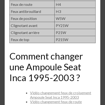
Feux de route
H4
Feux antibrouillard
H3
Feux de position
W5W
Clignotant avant
PY21W
Clignotant arrière
P21W
Feux de top
P215W
Comment changer
une Ampoule Seat
Inca 1995-2003 ?
Vidéo changement feux de croisement
Ampoule Seat Inca 1995-2003
Vidéo changement feux de route