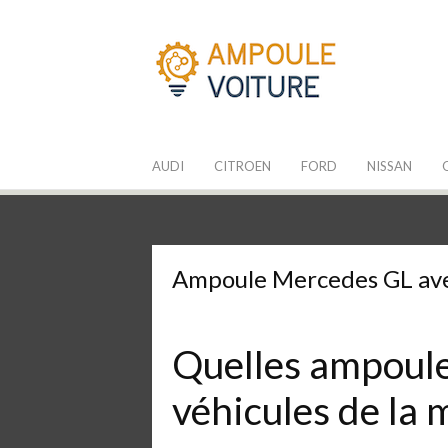
Aller
au
contenu
Les Ampoules
Quelle ampoule pour mon auto ?
AUDI
CITROEN
FORD
NISSAN
Ampoule Mercedes GL ave
Quelles ampoules
véhicules de la