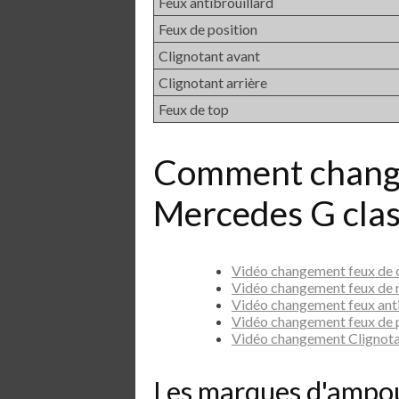
Feux antibrouillard
Feux de position
Clignotant avant
Clignotant arrière
Feux de top
Comment chang
Mercedes G clas
Vidéo changement feux de
Vidéo changement feux de 
Vidéo changement feux ant
Vidéo changement feux de 
Vidéo changement Clignot
Les marques d'ampo