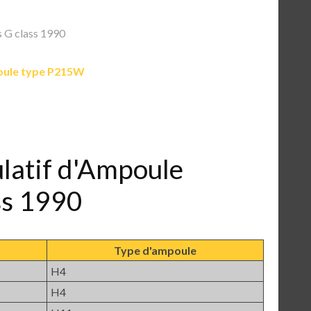
 G class 1990
ule type P215W
ulatif d'Ampoule
ss 1990
Type d'ampoule
H4
H4