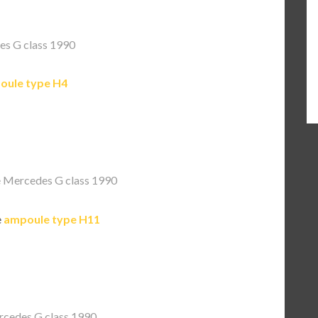
s G class 1990
oule type H4
 Mercedes G class 1990
e
ampoule type H11
cedes G class 1990