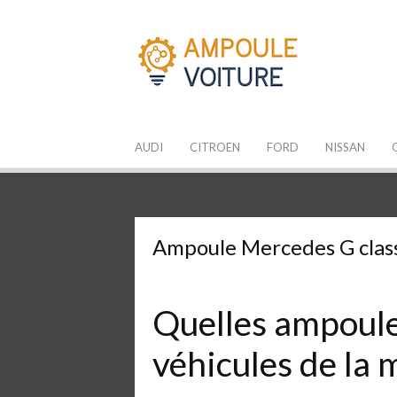
Aller
au
contenu
Les Ampoules
Quelle ampoule pour mon auto ?
AUDI
CITROEN
FORD
NISSAN
Ampoule Mercedes G clas
Quelles ampoules
véhicules de la