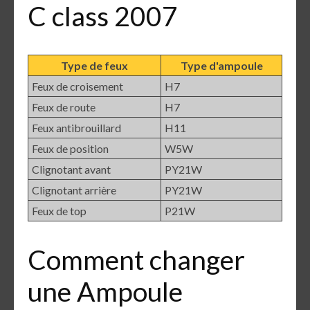
C class 2007
Type de feux
Type d'ampoule
Feux de croisement
H7
Feux de route
H7
Feux antibrouillard
H11
Feux de position
W5W
Clignotant avant
PY21W
Clignotant arrière
PY21W
Feux de top
P21W
Comment changer
une Ampoule