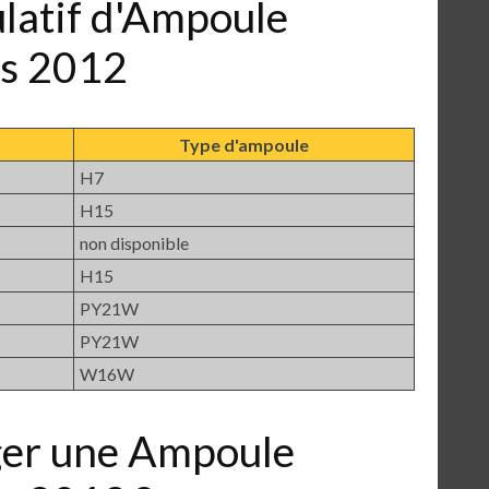
ulatif d'Ampoule
ss 2012
Type d'ampoule
H7
H15
non disponible
H15
PY21W
PY21W
W16W
er une Ampoule