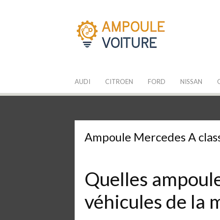
Aller
au
contenu
Les Ampoules
Quelle ampoule pour mon auto ?
AUDI
CITROEN
FORD
NISSAN
Ampoule Mercedes A clas
Quelles ampoules
véhicules de la