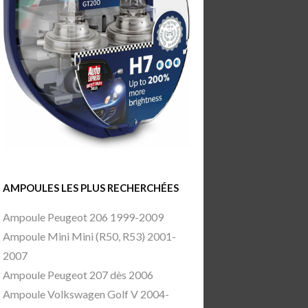
AMPOULES LES PLUS RECHERCHÉES
Ampoule Peugeot 206 1999-2009
Ampoule Mini Mini (R50, R53) 2001-
2007
Ampoule Peugeot 207 dès 2006
Ampoule Volkswagen Golf V 2004-